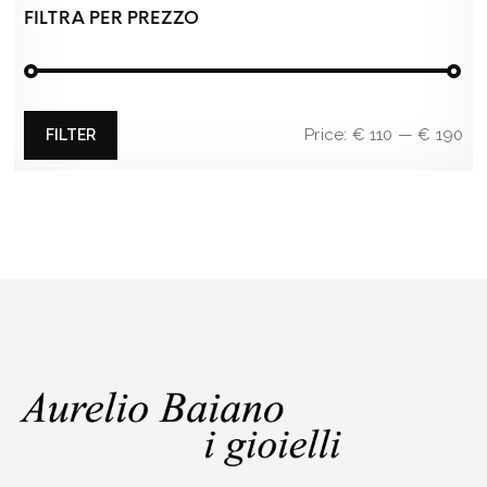
FILTRA PER PREZZO
Min
Max
Price:
€ 110
—
€ 190
FILTER
price
price