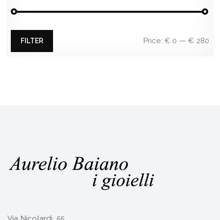
Min
Max
Price:
€ 0
—
€ 280
FILTER
price
price
Via Nicolardi, 55