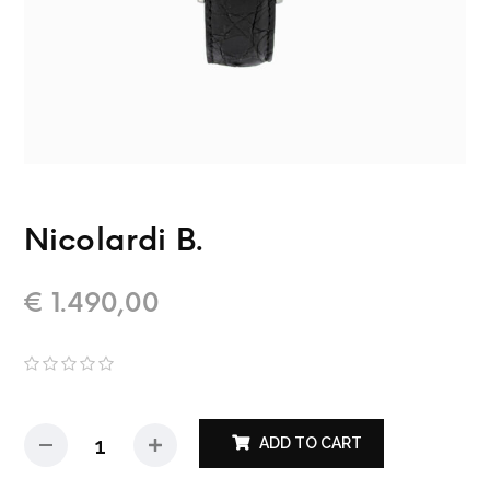
Nicolardi B.
€
1.490,00
ADD TO CART